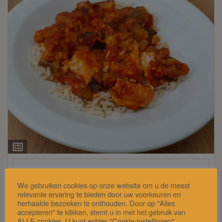
Ingrediëntenlijst
Italiaanse visschotel uit de oven
We gebruiken cookies op onze website om u de meest
relevante ervaring te bieden door uw voorkeuren en
herhaalde bezoeken te onthouden. Door op "Alles
Deze Italiaanse visschotel uit de oven is binnen 45
accepteren" te klikken, stemt u in met het gebruik van
minuten klaar, kook simpel dus. De visschotel bevat
ALLE cookies. U kunt echter "Cookie-instellingen"