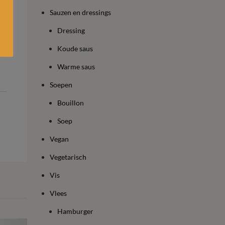
Sauzen en dressings
Dressing
Koude saus
Warme saus
Soepen
Bouillon
Soep
Vegan
Vegetarisch
Vis
Vlees
Hamburger