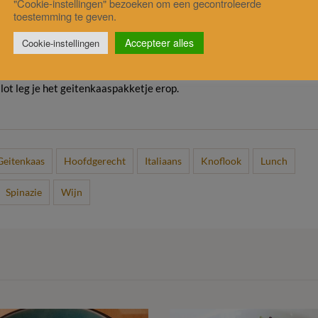
"Cookie-instellingen" bezoeken om een gecontroleerde
erdeel deze over de borden.
toestemming te geven.
Accepteer alles
Cookie-instellingen
lot leg je het geitenkaaspakketje erop.
Geitenkaas
Hoofdgerecht
Italiaans
Knoflook
Lunch
Spinazie
Wijn