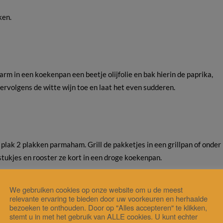
ken.
warm in een koekenpan een beetje olijfolie en bak hierin de paprika,
vervolgens de witte wijn toe en laat het even sudderen.
 plak 2 plakken parmaham. Grill de pakketjes in een grillpan of onder
 stukjes en rooster ze kort in een droge koekenpan.
We gebruiken cookies op onze website om u de meest
relevante ervaring te bieden door uw voorkeuren en herhaalde
bezoeken te onthouden. Door op "Alles accepteren" te klikken,
een eetlepel witte balsamicoazijn en roer hier de amandelstukjes door
stemt u in met het gebruik van ALLE cookies. U kunt echter