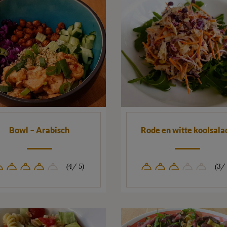
Bowl – Arabisch
Rode en witte koolsala
(4/ 5)
(3/ 