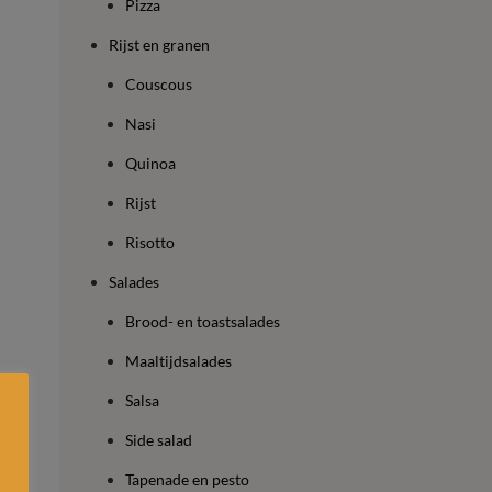
Pizza
Rijst en granen
Couscous
Nasi
Quinoa
Rijst
Risotto
Salades
Brood- en toastsalades
Maaltijdsalades
Salsa
Side salad
.
Tapenade en pesto