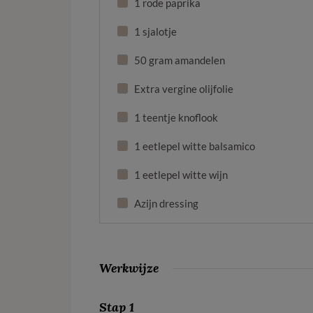
1 rode paprika
1 sjalotje
50 gram amandelen
Extra vergine olijfolie
1 teentje knoflook
1 eetlepel witte balsamico
1 eetlepel witte wijn
Azijn dressing
Werkwijze
Stap 1