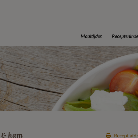
Maaltijden
Receptenind
s & ham
Recept afd