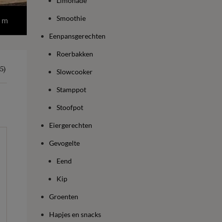
Limonade
Smoothie
 m
Eenpansgerechten
Roerbakken
5)
Slowcooker
Stamppot
Stoofpot
Eiergerechten
Gevogelte
Eend
Kip
Groenten
Hapjes en snacks