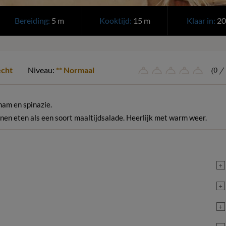
Bereiding:
5 m
Kooktijd:
15 m
Klaar in:
20
cht
Niveau:
** Normaal
(0 / 
ham en spinazie.
nnen eten als een soort maaltijdsalade. Heerlijk met warm weer.
+
+
+