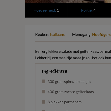
Hoeveelheid:
1
Portie:
4
Keuken:
Italiaans
Menugang:
Hoofdgere
Een erg lekkere salade met geitenkaas, parma
Lekker bij een maaltijd maar je zou het ook ku
Ingrediënten
300 gram spinazieblaadjes
400 gram zachte geitenkaas
8 plakken parmaham