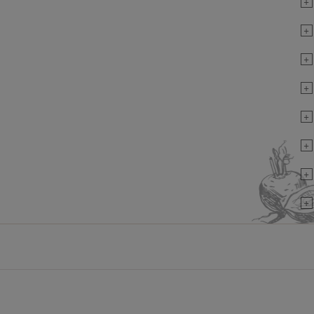
+
+
+
+
+
+
+
+