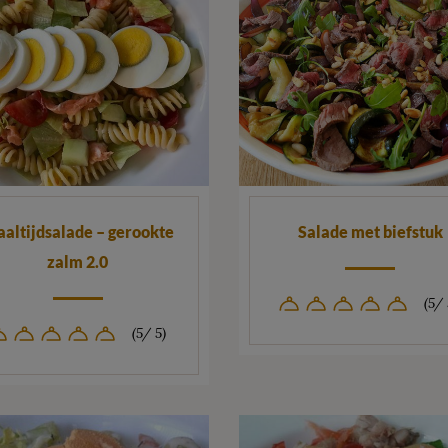
altijdsalade – gerookte
Salade met biefstuk
zalm 2.0
(5/ 
(5/ 5)