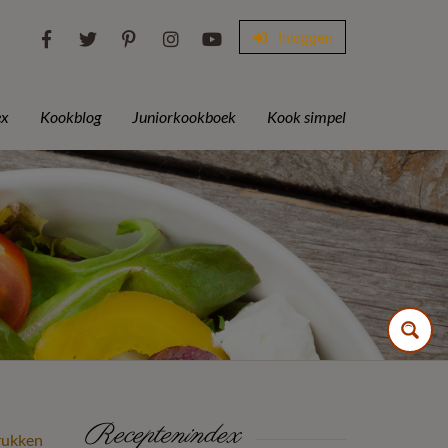
Inloggen
ex
Kookblog
Juniorkookboek
Kook simpel
Receptenindex
rukken