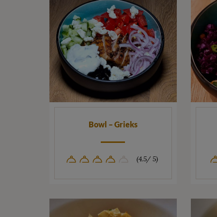
Bowl – Grieks
(4.5/ 5)