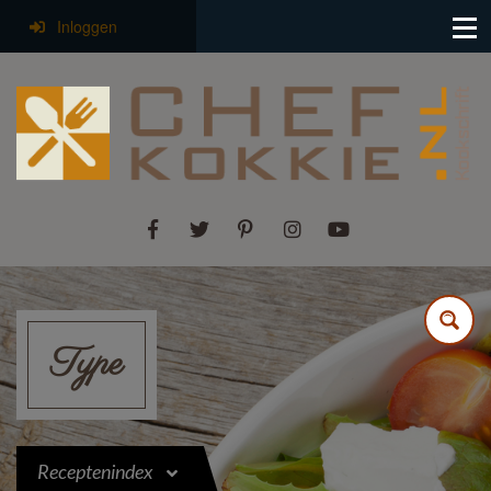
Inloggen
Type
Receptenindex