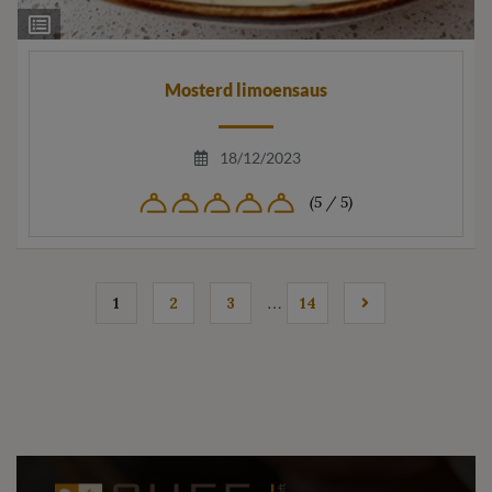
Ingrediëntenlijst
Mosterd limoensaus
18/12/2023
(5 / 5)
…
1
2
3
14