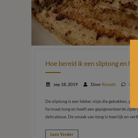
Hoe bereid ik een sliptong en ho
sep 18, 2019
Door
Ronald
0 Re
De sliptong is een lekker visje die gebakken, gegr
formaat tong en heeft een gepigmenteerde zijde 
delicatesse. De smaak van tong is heerlijk en verfij
Lees Verder