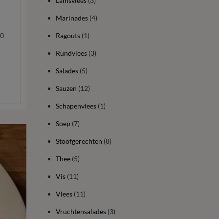
Lamsvlees
(3)
Marinades
(4)
10
Ragouts
(1)
Rundvlees
(3)
Salades
(5)
Sauzen
(12)
Schapenvlees
(1)
Soep
(7)
Stoofgerechten
(8)
Thee
(5)
Vis
(11)
Vlees
(11)
Vruchtensalades
(3)