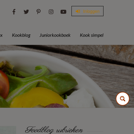
Inloggen
ex
Kookblog
Juniorkookboek
Kook simpel
Foodblog rubrieken