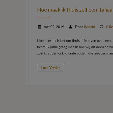
Hoe maak ik thuis zelf een Italia
mrt 02, 2019
Door
Ronald
0 Re
Hoe heerlijk is het om thuis in je eigen oven een 
neem ik jullie graag mee in hoe wij dit doen en w
zo’n knapperige krokante bodem die niet verbra
Lees Verder