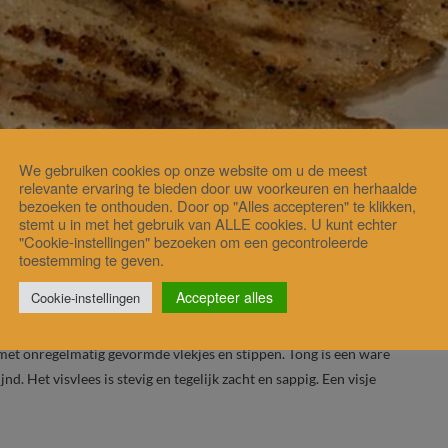
We gebruiken cookies op onze website om u de meest
relevante ervaring te bieden door uw voorkeuren en herhaalde
e kan ik hem het beste eten?
bezoeken te onthouden. Door op "Alles accepteren" te klikken,
stemt u in met het gebruik van ALLE cookies. U kunt echter
"Cookie-instellingen" bezoeken om een gecontroleerde
toestemming te geven.
actie
Accepteer alles
Cookie-instellingen
ild, gestoofd of gestoomd kan worden. De sliptong is eigenlijk een klein
met onregelmatig gevormde vlekjes en stippen. Tong is een ware
nd. Het visvlees is stevig en tegelijk zacht en sappig. Een visje