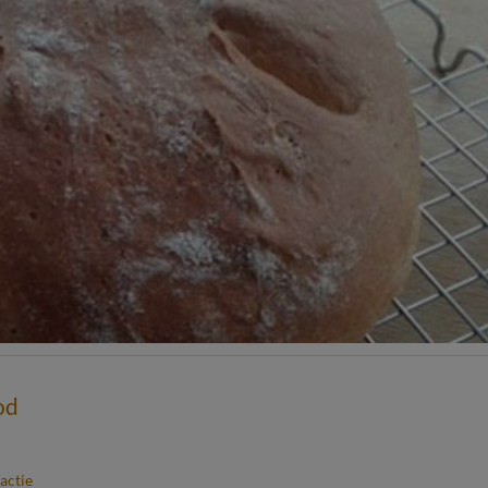
od
actie