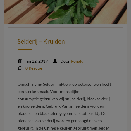
Selderij – Kruiden
jan 22, 2019
Door
Ronald
0 Reactie
Omschrijving Selderij lijkt erg op peterselie en heeft
een sterke smaak. Voor menselijke
consumptie gebruiken wij snijselderij, bleekselderij
en knolselderij. Gebruik Van snijselderij worden
bladeren en bladstelen gegeten (als tuinkruid). De
bladeren van selderij worden gedroogd en vers
gebruikt. In de Chinese keuken gebruikt men selderij