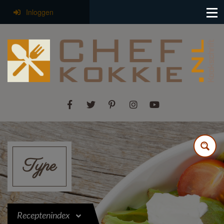
Inloggen
Type
Receptenindex