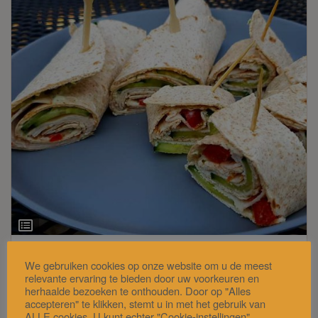
Ingrediëntenlijst
We gebruiken cookies op onze website om u de meest
Heksenkaas-wraps
relevante ervaring te bieden door uw voorkeuren en
herhaalde bezoeken te onthouden. Door op "Alles
accepteren" te klikken, stemt u in met het gebruik van
Tortilla’s die worden opgerold tot wraps met
ALLE cookies. U kunt echter "Cookie-instellingen"