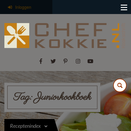
Inloggen
Tag:
Juniorkookboek
Receptenindex