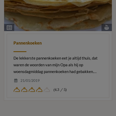
Bek
Ingrediëntenlijst
voe
Pannenkoeken
De lekkerste pannenkoeken eet je altijd thuis, dat
waren de woorden van mijn Opa als hij op
woensdagmiddag pannenkoeken had gebakken.…
21/01/2019
(4.3 / 5)