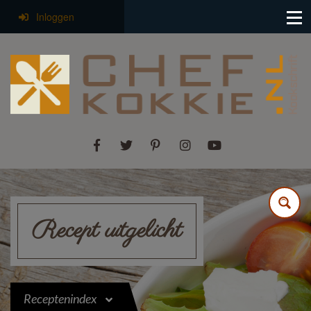
Inloggen
Recept uitgelicht
Receptenindex