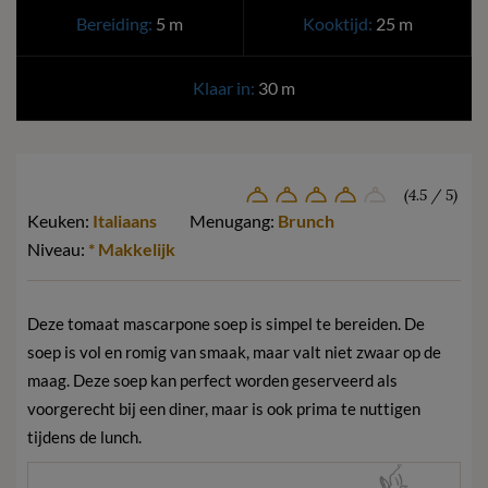
Bereiding:
5 m
Kooktijd:
25 m
Klaar in:
30 m
(4.5 / 5)
Keuken:
Italiaans
Menugang:
Brunch
Niveau:
* Makkelijk
Deze tomaat mascarpone soep is simpel te bereiden. De
soep is vol en romig van smaak, maar valt niet zwaar op de
maag. Deze soep kan perfect worden geserveerd als
voorgerecht bij een diner, maar is ook prima te nuttigen
tijdens de lunch.