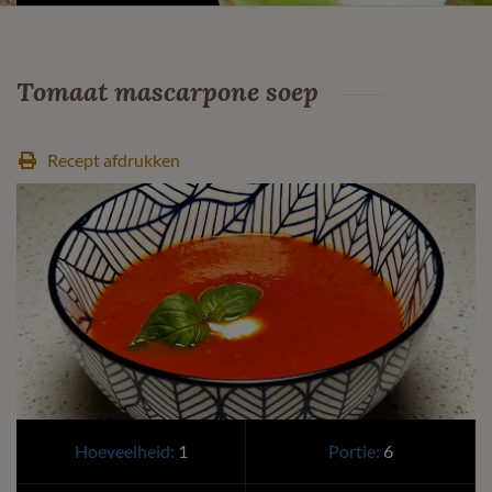
Tomaat mascarpone soep
Recept afdrukken
Hoeveelheid:
1
Portie:
6