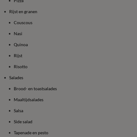
Pizza
Rijst en granen
Couscous
Nasi
Quinoa
Rijst
Risotto
Salades
Brood- en toastsalades
Maaltijdsalades
Salsa
Side salad
Tapenade en pesto