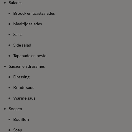
Salades
Brood- en toastsalades
Maaltijdsalades
Salsa
Side salad
Tapenade en pesto
Sauzen en dressings
Dressing
Koude saus
Warme saus
Soepen
Bouillon
Soep