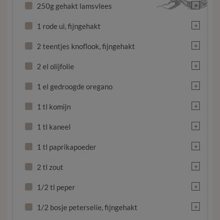
+
250g gehakt lamsvlees
+
1 rode ui, fijngehakt
+
2 teentjes knoflook, fijngehakt
+
2 el olijfolie
+
1 el gedroogde oregano
+
1 tl komijn
+
1 tl kaneel
+
1 tl paprikapoeder
+
2 tl zout
+
1/2 tl peper
+
1/2 bosje peterselie, fijngehakt