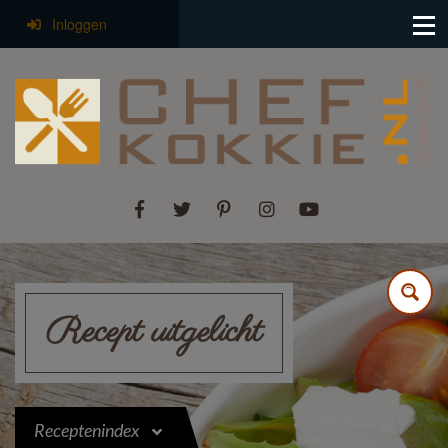
Inloggen
Recept uitgelicht
Receptenindex