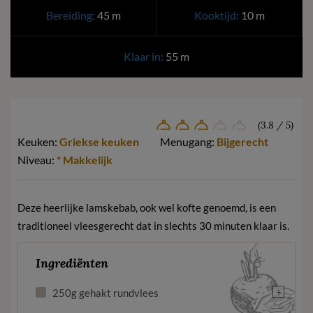
Bereiding:
45 m
Kooktijd:
10 m
Klaar in:
55 m
(3.8 / 5)
Keuken:
Griekse keuken
Menugang:
Bijgerecht
Niveau:
* Makkelijk
Deze heerlijke lamskebab, ook wel kofte genoemd, is een
traditioneel vleesgerecht dat in slechts 30 minuten klaar is.
Ingrediënten
+
250g gehakt rundvlees