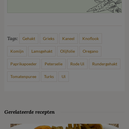
Tags:
Gehakt
Grieks
Kaneel
Knoflook
Komijn
Lamsgehakt
Olijfolie
Oregano
Paprikapoeder
Peterselie
Rode Ui
Rundergehakt
Tomatenpuree
Turks
Ui
Gerelateerde recepten