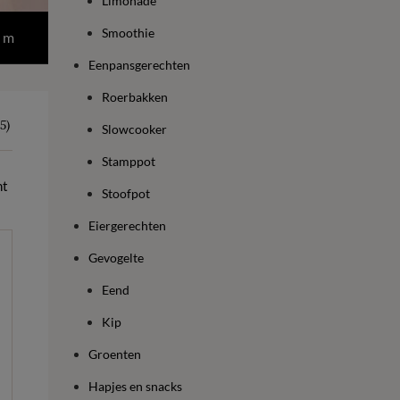
Limonade
Smoothie
 m
Eenpansgerechten
Roerbakken
5)
Slowcooker
Stamppot
ht
Stoofpot
Eiergerechten
Gevogelte
Eend
Kip
Groenten
Hapjes en snacks