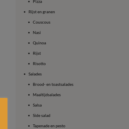
Pizza
Rijst en granen
Couscous
Nasi
Quinoa
Rijst
Risotto
Salades
Brood- en toastsalades
Maaltijdsalades
en
Salsa
e
Side salad
Tapenade en pesto