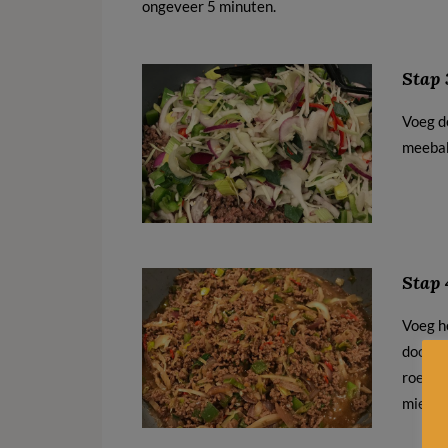
ongeveer 5 minuten.
Stap 
Voeg d
meeba
Stap 
Voeg h
door h
roer d
mie kla