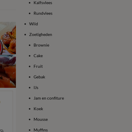
Kalfsvlees
Rundvlees
Wild
Zoetigheden
Brownie
Cake
Fruit
Gebak
IJs
Jam en confiture
n
Koek
Mousse
Muffins
5)