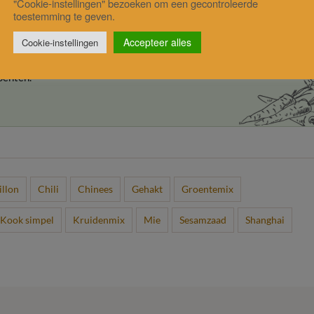
"Cookie-instellingen" bezoeken om een gecontroleerde
toestemming te geven.
Accepteer alles
Cookie-instellingen
oenten.
illon
Chili
Chinees
Gehakt
Groentemix
Kook simpel
Kruidenmix
Mie
Sesamzaad
Shanghai