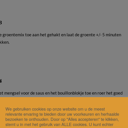
3
e groentemix toe aan het gehakt en laat de groente +/- 5 minuten
kken.
4
et mengsel voor de saus en het bouillonblokje toe en roer het goed
et gehakt-groentemengsel. Giet tenslotte het water bij het mengsel 
it ook goed door het mengsel. Laat het geheel goed doorwarmen tot d
We gebruiken cookies op onze website om u de meest
relevante ervaring te bieden door uw voorkeuren en herhaalde
ar is. Eet smakelijk..
bezoeken te onthouden. Door op "Alles accepteren" te klikken,
stemt u in met het gebruik van ALLE cookies. U kunt echter