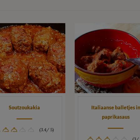
Soutzoukakia
Italiaanse balletjes i
paprikasaus
(3.4/ 5)
(3/ 