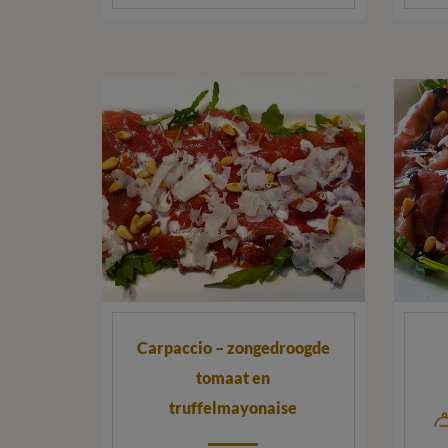
Carpaccio – zongedroogde
tomaat en
truffelmayonaise