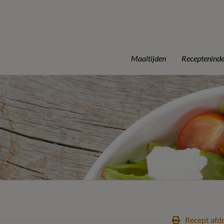
Maaltijden
Receptenind
Recept afd