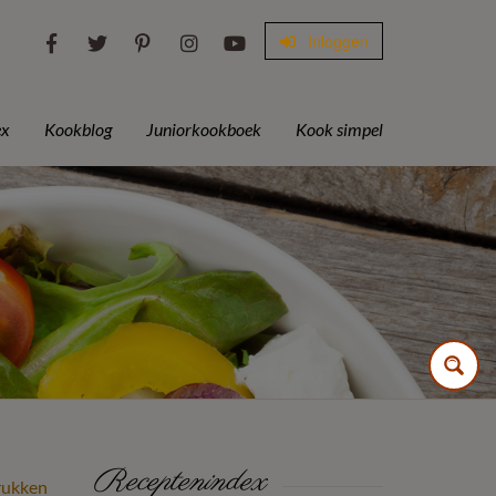
Inloggen
ex
Kookblog
Juniorkookboek
Kook simpel
Receptenindex
rukken