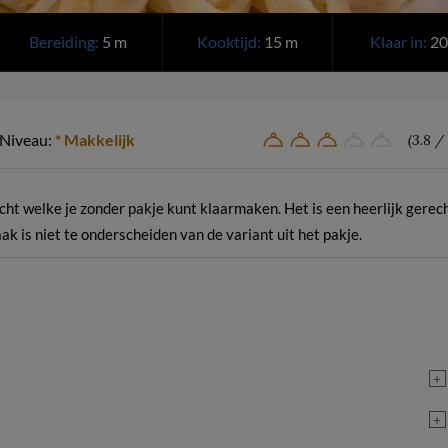
Bereiding:
5 m
Kooktijd:
15 m
Klaar in:
20
Niveau:
* Makkelijk
(3.8 / 
t welke je zonder pakje kunt klaarmaken. Het is een heerlijk gerec
ak is niet te onderscheiden van de variant uit het pakje.
+
+