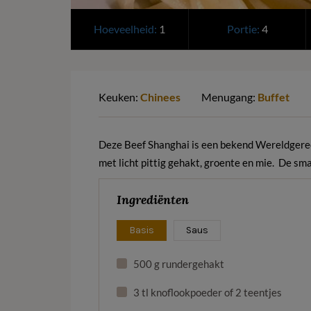
Hoeveelheid:
1
Portie:
4
Keuken:
Chinees
Menugang:
Buffet
Deze Beef Shanghai is een bekend Wereldgerech
met licht pittig gehakt, groente en mie. De sma
Ingrediënten
Basis
Saus
500 g rundergehakt
3 tl knoflookpoeder of 2 teentjes