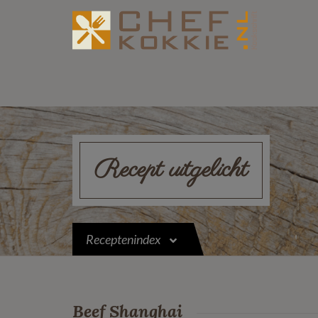
Recept uitgelicht
Receptenindex
Beef Shanghai