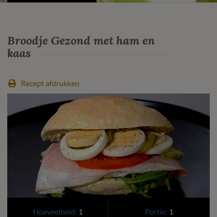
Broodje Gezond met ham en
kaas
Recept afdrukken
Hoeveelheid:
1
Portie:
1