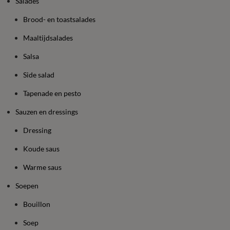
Salades
Brood- en toastsalades
Maaltijdsalades
Salsa
Side salad
Tapenade en pesto
Sauzen en dressings
Dressing
Koude saus
Warme saus
Soepen
Bouillon
Soep