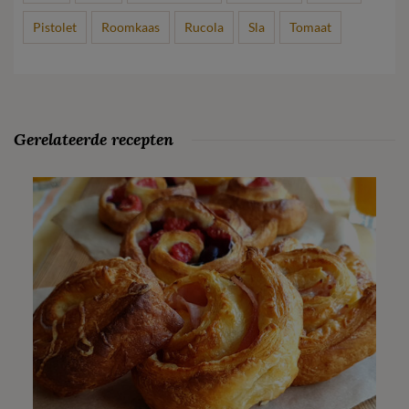
Pistolet
Roomkaas
Rucola
Sla
Tomaat
Gerelateerde recepten