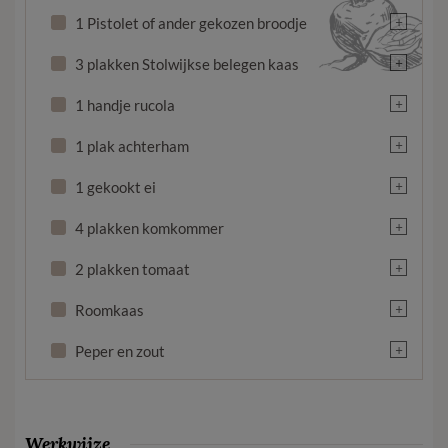
+
1 Pistolet of ander gekozen broodje
+
3 plakken Stolwijkse belegen kaas
+
1 handje rucola
+
1 plak achterham
+
1 gekookt ei
+
4 plakken komkommer
+
2 plakken tomaat
+
Roomkaas
+
Peper en zout
Werkwijze