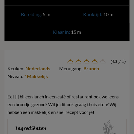
Bereiding:
5 m
Kooktijd:
10 m
Klaar in:
15 m
(4.3 / 5)
Keuken:
Nederlands
Menugang:
Brunch
Niveau:
* Makkelijk
Eet jij bij een lunch in een café of restaurant ook wel eens
een broodje gezond? Wil je dit ook graag thuis eten? Wij
hebben een makkelijk en snel recept voor je!
Ingrediënten