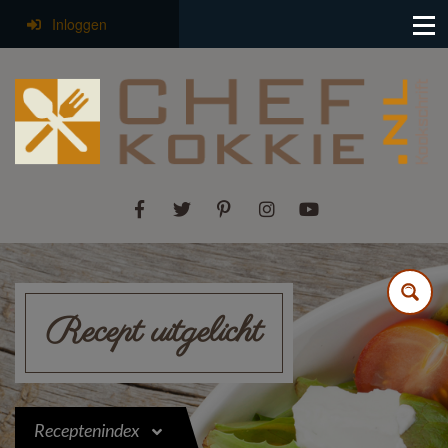
Inloggen
Recept uitgelicht
Receptenindex