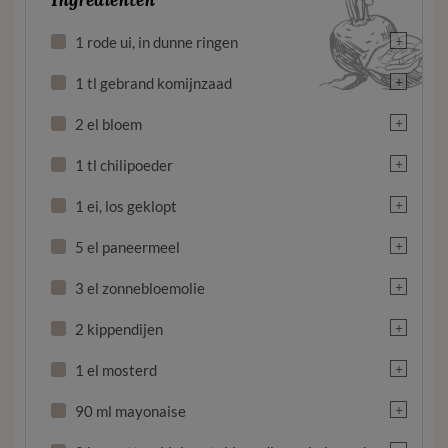
+
1 rode ui, in dunne ringen
+
1 tl gebrand komijnzaad
+
2 el bloem
+
1 tl chilipoeder
+
1 ei, los geklopt
+
5 el paneermeel
+
3 el zonnebloemolie
+
2 kippendijen
+
1 el mosterd
+
90 ml mayonaise