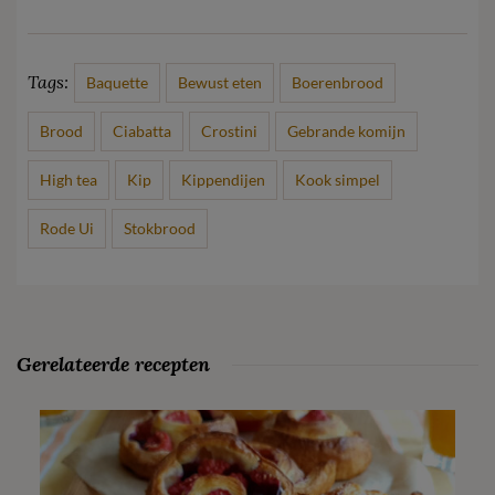
Tags:
Baquette
Bewust eten
Boerenbrood
Brood
Ciabatta
Crostini
Gebrande komijn
High tea
Kip
Kippendijen
Kook simpel
Rode Ui
Stokbrood
Gerelateerde recepten