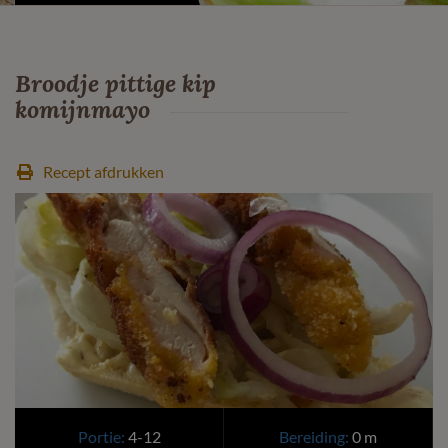
Broodje pittige kip
komijnmayo
Recept afdrukken
Portie:
4-12
Bereiding:
0 m