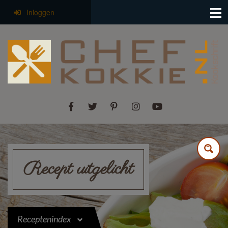
Inloggen
Recept uitgelicht
Receptenindex