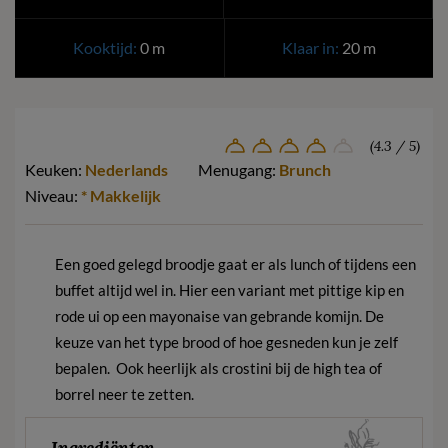
Kooktijd:
0 m
Klaar in:
20 m
(4.3 / 5)
Keuken:
Nederlands
Menugang:
Brunch
Niveau:
* Makkelijk
Een goed gelegd broodje gaat er als lunch of tijdens een
buffet altijd wel in. Hier een variant met pittige kip en
rode ui op een mayonaise van gebrande komijn. De
keuze van het type brood of hoe gesneden kun je zelf
bepalen. Ook heerlijk als crostini bij de high tea of
borrel neer te zetten.
Ingrediënten