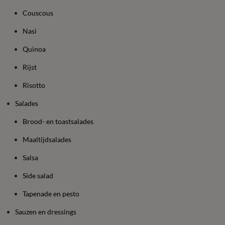
Couscous
Nasi
Quinoa
Rijst
Risotto
Salades
Brood- en toastsalades
Maaltijdsalades
Salsa
Side salad
Tapenade en pesto
Sauzen en dressings