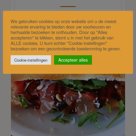
(4.3/ 5)
We gebruiken cookies op onze website om u de meest
relevante ervaring te bieden door uw voorkeuren en
herhaalde bezoeken te onthouden. Door op "Alles
accepteren" te klikken, stemt u in met het gebruik van
ALLE cookies. U kunt echter "Cookie-instellingen"
bezoeken om een gecontroleerde toestemming te geven.
Accepteer alles
Cookie-instellingen