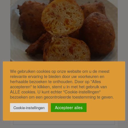
We gebruiken cookies op onze website om u de meest
relevante ervaring te bieden door uw voorkeuren en
herhaalde bezoeken te onthouden. Door op "Alles
accepteren" te klikken, stemt u in met het gebruik van
ALLE cookies. U kunt echter "Cookie-instellingen"
Oliebol – Chorizo
bezoeken om een gecontroleerde toestemming te geven.
Accepteer alles
Cookie-instellingen
(5/ 5)