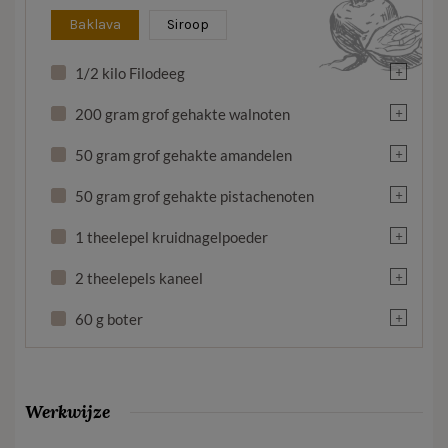
Baklava
Siroop
+
1/2 kilo Filodeeg
+
200 gram grof gehakte walnoten
+
50 gram grof gehakte amandelen
+
50 gram grof gehakte pistachenoten
+
1 theelepel kruidnagelpoeder
+
2 theelepels kaneel
+
60 g boter
Werkwijze