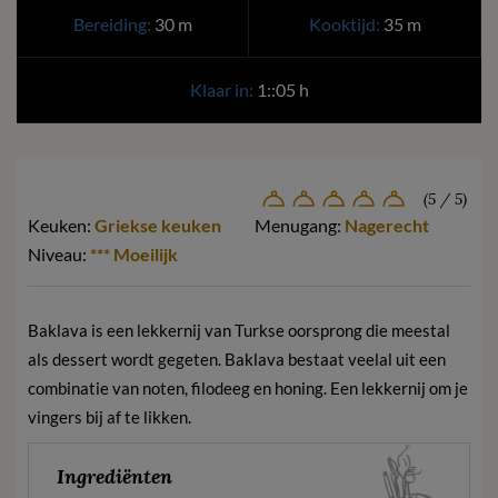
Bereiding:
30 m
Kooktijd:
35 m
Klaar in:
1::05 h
(5 / 5)
Keuken:
Griekse keuken
Menugang:
Nagerecht
Niveau:
*** Moeilijk
Baklava is een lekkernij van Turkse oorsprong die meestal
als dessert wordt gegeten. Baklava bestaat veelal uit een
combinatie van noten, filodeeg en honing. Een lekkernij om je
vingers bij af te likken.
Ingrediënten