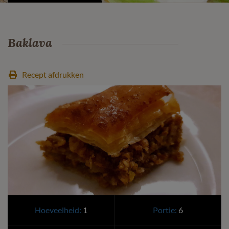
Baklava
Recept afdrukken
Hoeveelheid:
1
Portie:
6