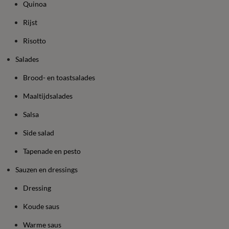
Quinoa
Rijst
Risotto
Salades
Brood- en toastsalades
Maaltijdsalades
Salsa
Side salad
Tapenade en pesto
Sauzen en dressings
Dressing
Koude saus
Warme saus