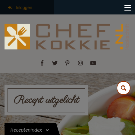
Inloggen
Recept uitgelicht
Receptenindex