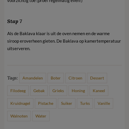
voorzichtig toe (proef regelmatig even!)
Stap 7
Als de Baklava klaar is uit de oven nemen en de warme
siroop eroverheen gieten. De Baklava op kamertemperatuur
uitserveren.
Tags:
Amandelen
Boter
Citroen
Dessert
Filodeeg
Gebak
Grieks
Honing
Kaneel
Kruidnagel
Pistache
Suiker
Turks
Vanille
Walnoten
Water