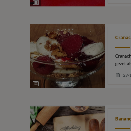
Ingrediëntenlijst
Cranac
Cranacha
gezet al
29/
Ingrediëntenlijst
Banane