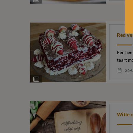
Red Ve
Een heer
taart mo
26/
Ingrediëntenlijst
Witte 