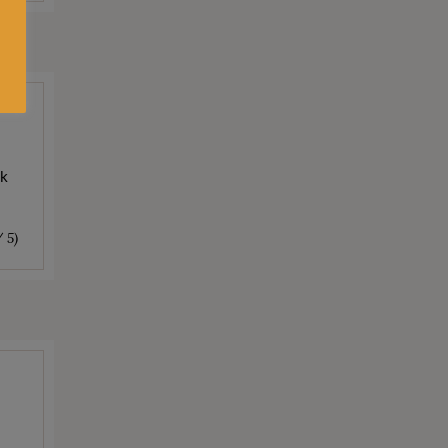
lk
/ 5)