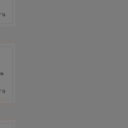
/ 5)
ls
/ 5)