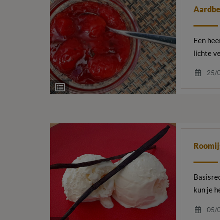
Aardbe
Een hee
lichte v
25/
Ingrediëntenlijst
Roomij
Basisrec
kun je h
05/