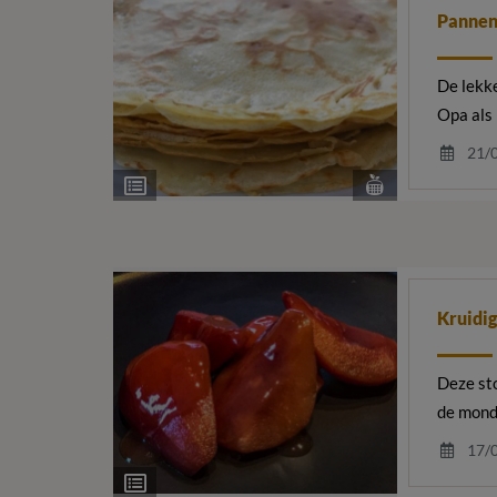
Panne
De lekke
Opa als
21/
Bekijk
Ingrediëntenlijst
voedingsstoffe
Kruidig
Deze sto
de mond
17/
Ingrediëntenlijst