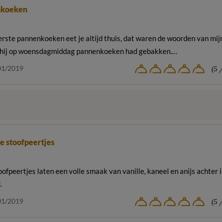
nkoeken
rste pannenkoeken eet je altijd thuis, dat waren de woorden van mij
 hij op woensdagmiddag pannenkoeken had gebakken.…
01/2019
(5 
n
e stoofpeertjes
ofpeertjes laten een volle smaak van vanille, kaneel en anijs achter 
.
01/2019
(5 