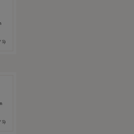
n
/ 5)
in
/ 5)