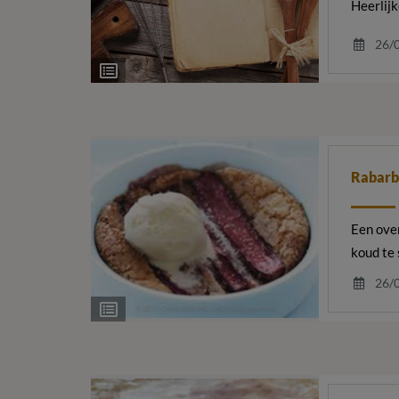
Heerlij
26/
Ingrediëntenlijst
Rabarb
Een ove
koud te 
26/
Ingrediëntenlijst