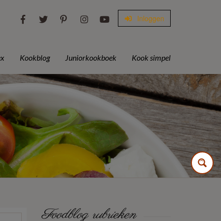
Inloggen
ex
Kookblog
Juniorkookboek
Kook simpel
Foodblog rubrieken