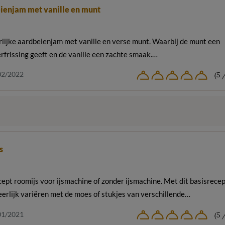
ienjam met vanille en munt
rlijke aardbeienjam met vanille en verse munt. Waarbij de munt een
erfrissing geeft en de vanille een zachte smaak.…
02/2022
(5 
s
ept roomijs voor ijsmachine of zonder ijsmachine. Met dit basisrece
eerlijk variëren met de moes of stukjes van verschillende…
01/2021
(5 