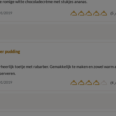
ke romige witte chocoladecrème met stukjes ananas.
01/2019
(5 
er pudding
rheerlijk toetje met rabarber. Gemakkelijk te maken en zowel warm a
serveren.
01/2019
(4 