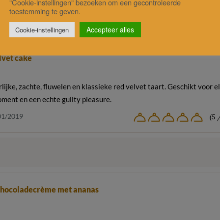
"Cookie-instellingen" bezoeken om een gecontroleerde
toestemming te geven.
Accepteer alles
Cookie-instellingen
lvet cake
lijke, zachte, fluwelen en klassieke red velvet taart. Geschikt voor e
ment en een echte guilty pleasure.
01/2019
(5 
chocoladecrème met ananas