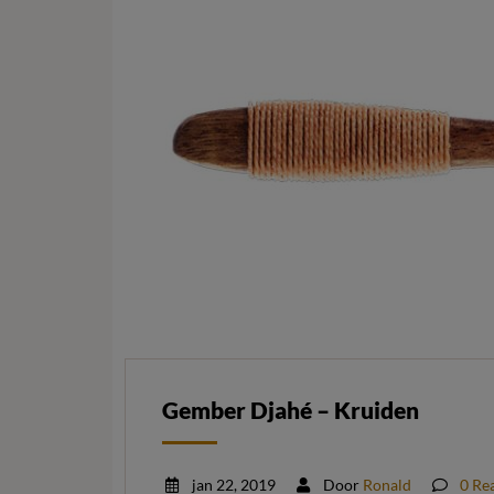
Gember Djahé – Kruiden
jan 22, 2019
Door
Ronald
0 Re