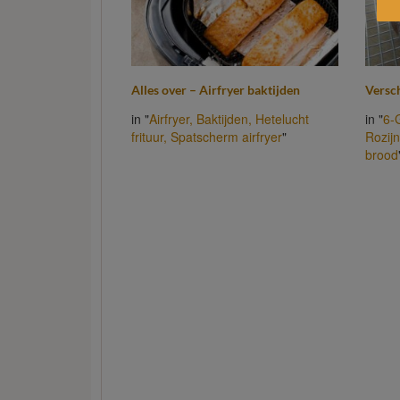
Alles over – Airfryer baktijden
Versc
in "
Airfryer,
Baktijden,
Hetelucht
in "
6-
frituur,
Spatscherm airfryer
"
Rozij
brood