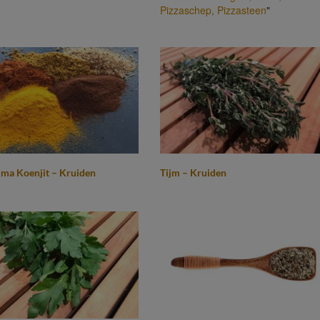
Pizzaschep,
Pizzasteen
"
ma Koenjit – Kruiden
Tijm – Kruiden