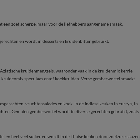
et een zoet scherpe, maar voor de liefhebbers aangename smaak.
erechten en wordt in desserts en kruidenbitter gebruikt.
Aziatische kruidenmengsels, waaronder vaak in de kruidenmix kerrie.
e kruidenmix speculaas en/of koekkruiden. Verse gemberwortel smaakt
sgerechten, vruchtensalades en koek. In de Indiase keuken in curry’s, in
chten. Gemalen gemberwortel wordt in diverse gerechten gebruikt, zoals
 en heel veel suiker en wordt in de Thaise keuken door zoetzure sauzen