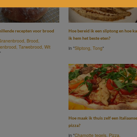
hillende recepten voor brood
Hoe bereid ik een sliptong en hoe k
ik hem het beste eten?
Granenbrood,
Brood,
nenbrood,
Tarwebrood,
Wit
in "
Sliptong,
Tong
"
"
Hoe maak ik thuis zelf een Italiaans
pizza?
in "
Chamotte tegels,
Pizza,