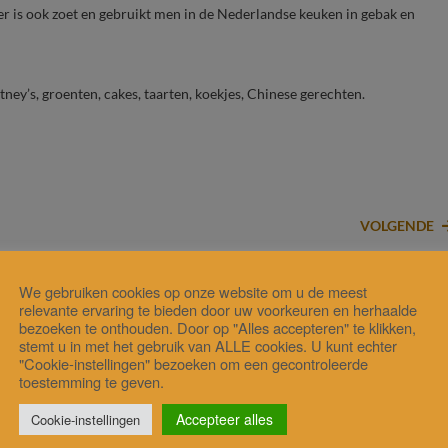
r is ook zoet en gebruikt men in de Nederlandse keuken in gebak en
tney’s, groenten, cakes, taarten, koekjes, Chinese gerechten.
VOLGENDE
We gebruiken cookies op onze website om u de meest
relevante ervaring te bieden door uw voorkeuren en herhaalde
bezoeken te onthouden. Door op "Alles accepteren" te klikken,
stemt u in met het gebruik van ALLE cookies. U kunt echter
"Cookie-instellingen" bezoeken om een gecontroleerde
toestemming te geven.
Accepteer alles
Cookie-instellingen