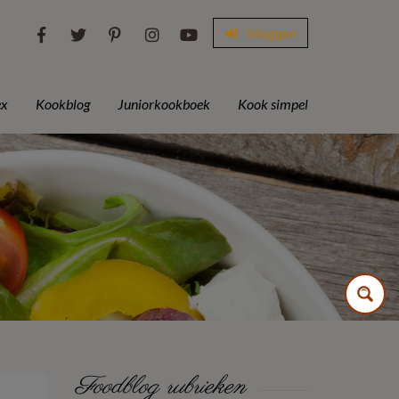
Inloggen
ex
Kookblog
Juniorkookboek
Kook simpel
Foodblog rubrieken