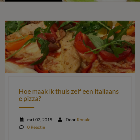
Hoe maak ik thuis zelf een Italiaans
e pizza?
mrt 02, 2019
Door
Ronald
0 Reactie