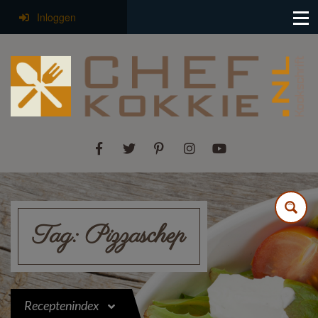
Inloggen
Tag:
Pizzaschep
Receptenindex