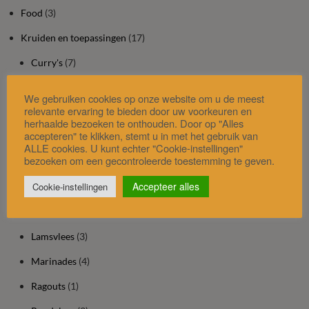
Food
(3)
Kruiden en toepassingen
(17)
Curry's
(7)
Desserts
(7)
We gebruiken cookies op onze website om u de meest
relevante ervaring te bieden door uw voorkeuren en
Dranken
(5)
herhaalde bezoeken te onthouden. Door op "Alles
accepteren" te klikken, stemt u in met het gebruik van
Dressings
(1)
ALLE cookies. U kunt echter "Cookie-instellingen"
bezoeken om een gecontroleerde toestemming te geven.
Ei
(9)
Accepteer alles
Cookie-instellingen
Gevogelte
(9)
Groentes
(14)
Lamsvlees
(3)
Marinades
(4)
Ragouts
(1)