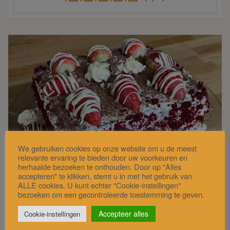
We gebruiken cookies op onze website om u de meest
relevante ervaring te bieden door uw voorkeuren en
herhaalde bezoeken te onthouden. Door op "Alles
accepteren" te klikken, stemt u in met het gebruik van
ALLE cookies. U kunt echter "Cookie-instellingen"
bezoeken om een gecontroleerde toestemming te geven.
Ingrediëntenlijst
Accepteer alles
Cookie-instellingen
Red Velvet cake