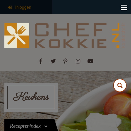
Inloggen
Keukens
Receptenindex