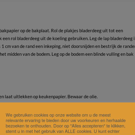
akpapier op de bakplaat. Rol de plakjes bladerdeeg uit tot een
 een rol bladerdeeg uit de koeling gebruiken. Leg de lap bladerdeeg 
 cm van de rand een inkeping, niet doorsnijden en bestrijk de rande
n het midden van de bodem. Leg op de bodem een blinde vulling en bak
 en laat uitlekken op keukenpapier. Bewaar de olie.
We gebruiken cookies op onze website om u de meest
relevante ervaring te bieden door uw voorkeuren en herhaalde
bezoeken te onthouden. Door op "Alles accepteren" te klikken,
stemt u in met het gebruik van ALLE cookies. U kunt echter
oom ze ca 5 minuten.