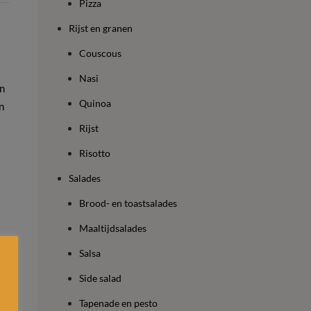
Pizza
Rijst en granen
Couscous
Nasi
in
Quinoa
n
Rijst
Risotto
Salades
Brood- en toastsalades
Maaltijdsalades
Salsa
Side salad
Tapenade en pesto