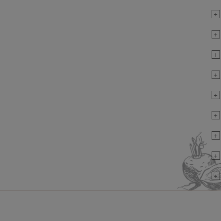
+
+
+
+
+
+
+
+
+