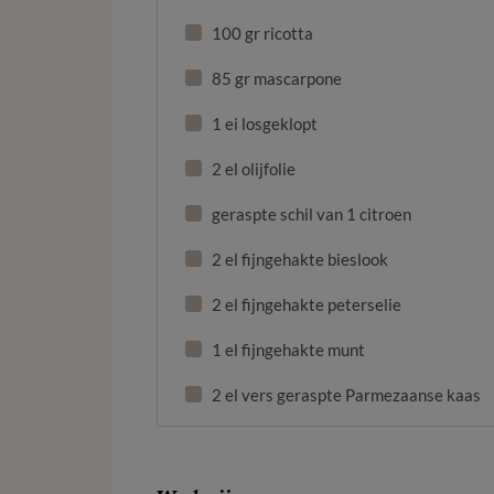
100 gr ricotta
85 gr mascarpone
1 ei losgeklopt
2 el olijfolie
geraspte schil van 1 citroen
2 el fijngehakte bieslook
2 el fijngehakte peterselie
1 el fijngehakte munt
2 el vers geraspte Parmezaanse kaas