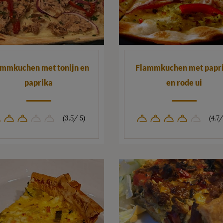
ammkuchen met tonijn en
Flammkuchen met papr
paprika
en rode ui
(3.5/ 5)
(4.7/