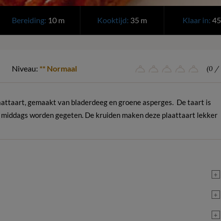
Bereiding:
10 m
Kooktijd:
35 m
Klaar in:
45
Niveau:
** Normaal
(0 / 
aattaart, gemaakt van bladerdeeg en groene asperges. De taart is
 ‘s middags worden gegeten. De kruiden maken deze plaattaart lekker
+
+
+