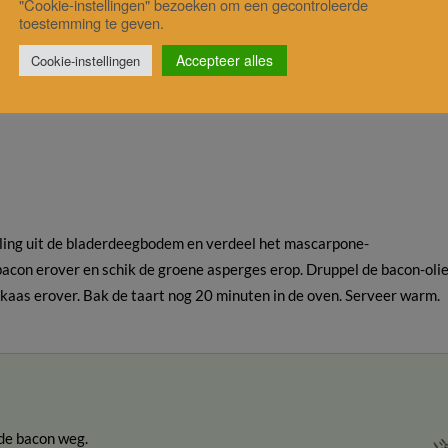
"Cookie-instellingen" bezoeken om een gecontroleerde
toestemming te geven.
Accepteer alles
Cookie-instellingen
roenschil, kruiden en de helft van de Parmezaanse kaas. Voeg zout e
ulling uit de bladerdeegbodem en verdeel het mascarpone-
acon erover en schik de groene asperges erop. Druppel de bacon-oli
kaas erover. Bak de taart nog 20 minuten in de oven. Serveer warm.
 de bacon weg.