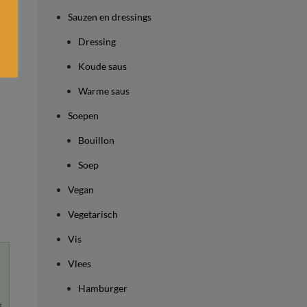
Sauzen en dressings
Dressing
Koude saus
n
Warme saus
Soepen
Bouillon
Soep
e
Vegan
Vegetarisch
Vis
Vlees
Hamburger