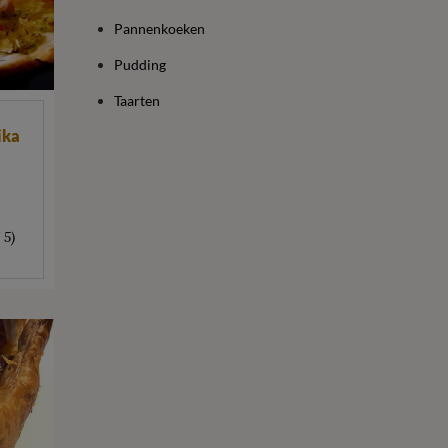
Pannenkoeken
Pudding
Taarten
ika
 5)