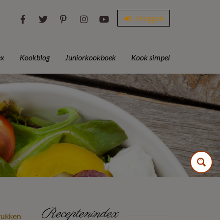
Inloggen
ex
Kookblog
Juniorkookboek
Kook simpel
Receptenindex
rukken