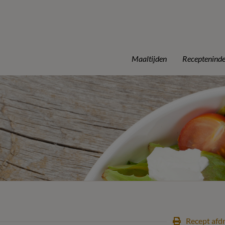
Maaltijden
Receptenind
Recept afd