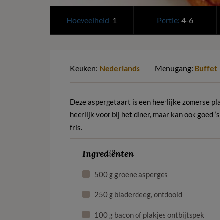
Hoeveelheid:
1
Portie:
4-6
Keuken:
Nederlands
Menugang:
Buffet
Deze aspergetaart is een heerlijke zomerse pl
heerlijk voor bij het diner, maar kan ook goed
fris.
Ingrediënten
500 g groene asperges
250 g bladerdeeg, ontdooid
100 g bacon of plakjes ontbijtspek