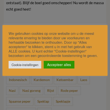
ontstaat). Blijf de boel goed omscheppen! Nu wordt de massa
echt goed heet!
Stap 12
We gebruiken cookies op onze website om u de meest
Dien het geheel op met wat kroepoek, atjar en wat
relevante ervaring te bieden door uw voorkeuren en
herhaalde bezoeken te onthouden. Door op "Alles
seroendeng Eet smakelijk.
accepteren" te klikken, stemt u in met het gebruik van
ALLE cookies. U kunt echter "Cookie-instellingen"
bezoeken om een gecontroleerde toestemming te geven.
Accepteer alles
Cookie-instellingen
Tags:
Basmati rijst
bouillonblokje
Citroengras
Indonesisch
Kardemon
Ketoembar
Laos
Nasi
Nasi goreng
Rijst
Rode peper
Spaanse peper
Speklap
Speklapje