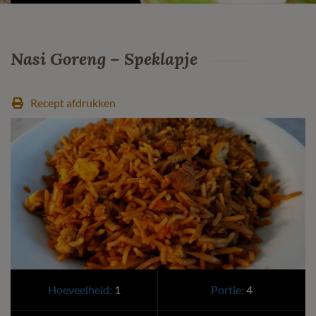
Nasi Goreng – Speklapje
Recept afdrukken
Hoeveelheid:
1
Portie:
4