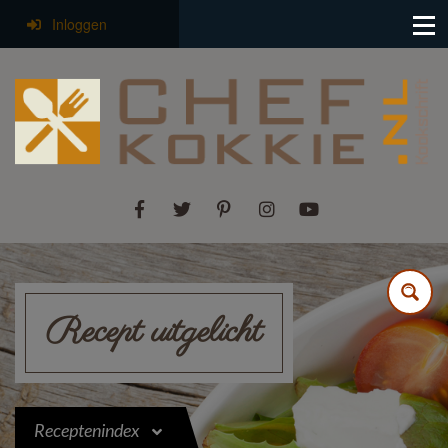
Inloggen
Recept uitgelicht
Receptenindex