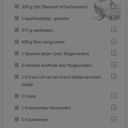
+
300 g rijst (Basmati of Surinaamse)
+
1 bouillonblokje - groente
+
375 g speklapjes
+
400 g fijne nasigroente
+
1 Spaanse peper (zeer fijngesneden)
+
2 teentjes knoflook zeer fijngesneden
+
1 tl trassi of van een trassi blokje een klein
stukje
+
2 tl laos
+
1 tl ketoembar (koriander)
+
1 tl kardemon