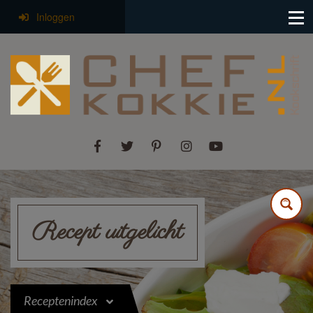
Inloggen
Recept uitgelicht
Receptenindex