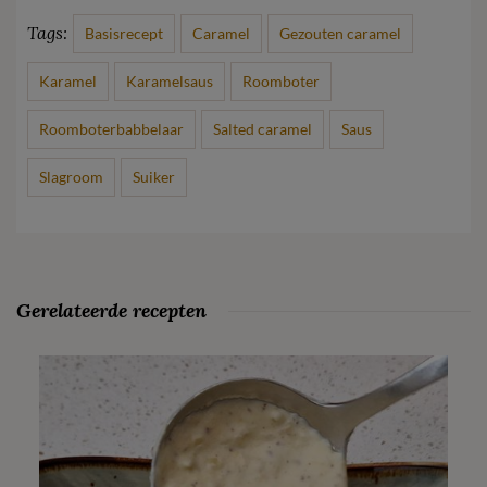
Tags:
Basisrecept
Caramel
Gezouten caramel
Karamel
Karamelsaus
Roomboter
Roomboterbabbelaar
Salted caramel
Saus
Slagroom
Suiker
Gerelateerde recepten