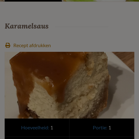
Karamelsaus
Recept afdrukken
Hoeveelheid:
1
Portie:
1