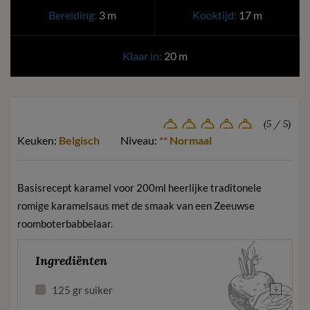
Bereiding:
3 m
Kooktijd:
17 m
Klaar in:
20 m
(5 / 5)
Keuken:
Belgisch
Niveau:
** Normaal
Basisrecept karamel voor 200ml heerlijke traditonele
romige karamelsaus met de smaak van een Zeeuwse
roomboterbabbelaar.
Ingrediënten
+
125 gr suiker