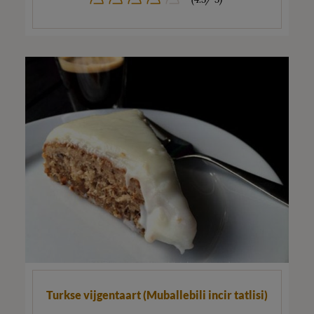
Turkse vijgentaart (Muballebili incir tatlisi)