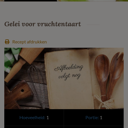
Gelei voor vruchtentaart
Recept afdrukken
Hoeveelheid:
1
Portie:
1