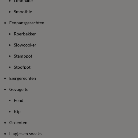
Limonade
Smoothie
Eenpansgerechten
Roerbakken
Slowcooker
Stamppot
Stoofpot
Eiergerechten
Gevogelte
Eend
Kip
Groenten
Hapjes en snacks