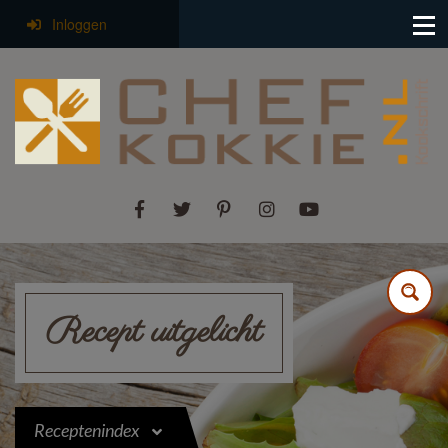
Inloggen
Recept uitgelicht
Receptenindex