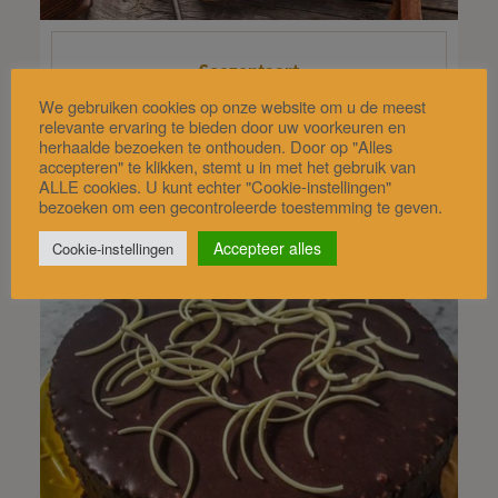
Soezentaart
We gebruiken cookies op onze website om u de meest
relevante ervaring te bieden door uw voorkeuren en
herhaalde bezoeken te onthouden. Door op "Alles
(4/ 5)
accepteren" te klikken, stemt u in met het gebruik van
ALLE cookies. U kunt echter "Cookie-instellingen"
bezoeken om een gecontroleerde toestemming te geven.
Accepteer alles
Cookie-instellingen