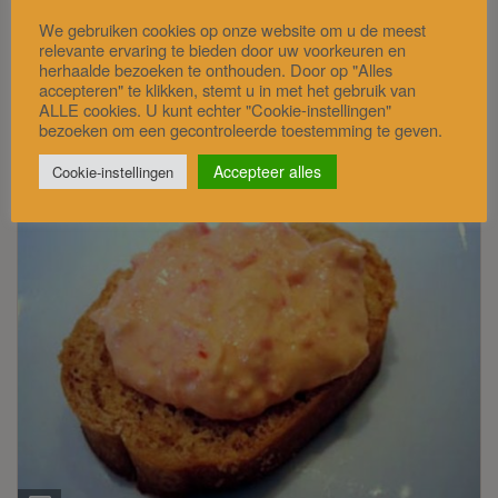
02/01/2021
We gebruiken cookies op onze website om u de meest
(4 / 5)
relevante ervaring te bieden door uw voorkeuren en
herhaalde bezoeken te onthouden. Door op "Alles
accepteren" te klikken, stemt u in met het gebruik van
ALLE cookies. U kunt echter "Cookie-instellingen"
bezoeken om een gecontroleerde toestemming te geven.
Accepteer alles
Cookie-instellingen