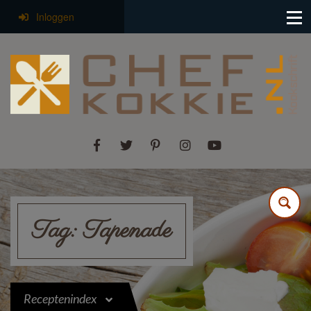
Inloggen
Tag:
Tapenade
Receptenindex