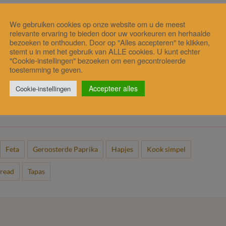
We gebruiken cookies op onze website om u de meest
 het tot een smeuïge massa. Heb je geen foodprocessor? Maak dan
relevante ervaring te bieden door uw voorkeuren en herhaalde
bezoeken te onthouden. Door op "Alles accepteren" te klikken,
stemt u in met het gebruik van ALLE cookies. U kunt echter
"Cookie-instellingen" bezoeken om een gecontroleerde
toestemming te geven.
Accepteer alles
Cookie-instellingen
 de spread koel tot gebruik.
Feta
Geroosterde Paprika
Hapjes
Kook simpel
read
Tapas