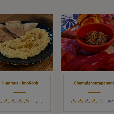
Hummus – knoflook
Champignontapenad
(5/ 5)
(4/ 