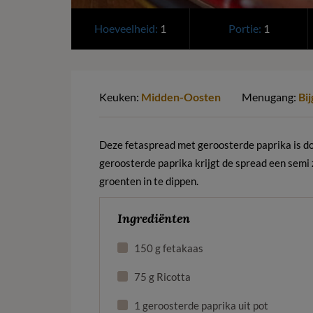
Hoeveelheid:
1
Portie:
1
Keuken:
Midden-Oosten
Menugang:
Bi
Deze fetaspread met geroosterde paprika is do
geroosterde paprika krijgt de spread een semi 
groenten in te dippen.
Ingrediënten
150 g fetakaas
75 g Ricotta
1 geroosterde paprika uit pot