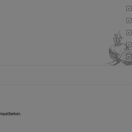
+
+
+
+
+
 maatbeker.