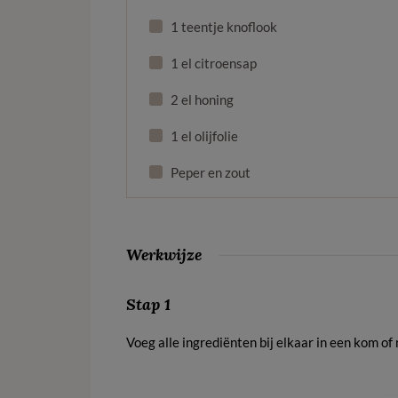
1 teentje knoflook
1 el citroensap
2 el honing
1 el olijfolie
Peper en zout
Werkwijze
Stap 1
Voeg alle ingrediënten bij elkaar in een kom of