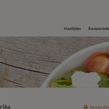
Maaltijden
Receptenind
rika
Recept afd