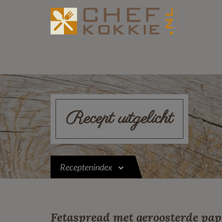
Recept uitgelicht
Receptenindex
Fetaspread met geroosterde pap