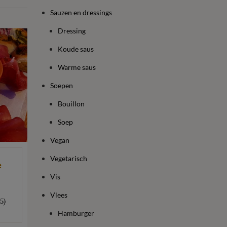
Sauzen en dressings
Dressing
Koude saus
Warme saus
Soepen
Bouillon
Soep
Vegan
Vegetarisch
e
Vis
Vlees
5)
Hamburger