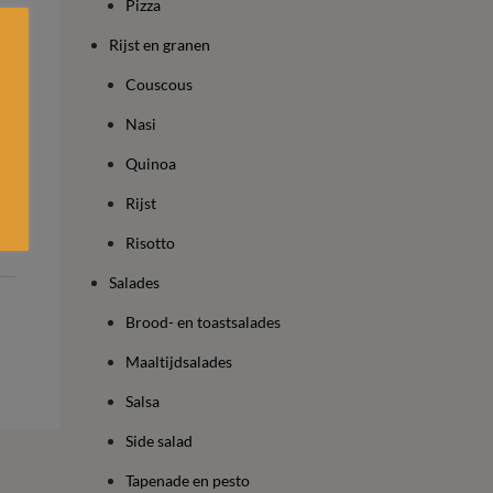
Pizza
Rijst en granen
Couscous
Nasi
Quinoa
Rijst
Risotto
Salades
Brood- en toastsalades
Maaltijdsalades
Salsa
Side salad
Tapenade en pesto