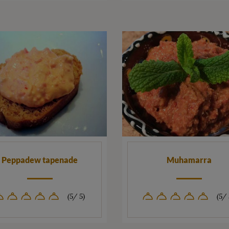
Peppadew tapenade
Muhamarra
(5/ 5)
(5/ 