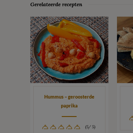
Gerelateerde recepten
Hummus – geroosterde
paprika
(5/ 5)