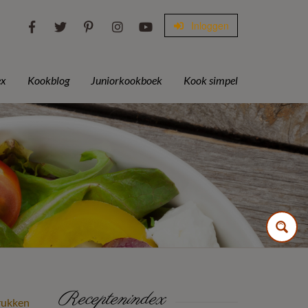
Inloggen
ex
Kookblog
Juniorkookboek
Kook simpel
Receptenindex
rukken