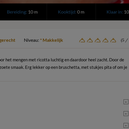
Bereiding:
10 m
Kooktijd:
0 m
Klaar in:
10
jgerecht
Niveau:
* Makkelijk
(5 / 
or het mengen met ricotta luchtig en daardoor heel zacht. Door de
zoete smaak. Erg lekker op een bruschetta, met stukjes pita of om je
+
+
+