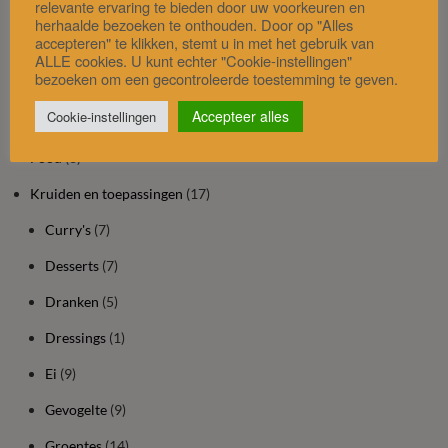
relevante ervaring te bieden door uw voorkeuren en
Foodblog rubrieken
herhaalde bezoeken te onthouden. Door op "Alles
accepteren" te klikken, stemt u in met het gebruik van
ALLE cookies. U kunt echter "Cookie-instellingen"
bezoeken om een gecontroleerde toestemming te geven.
Alles over…
(8)
Accepteer alles
Cookie-instellingen
Bereidingswijzer
(6)
Food
(3)
Kruiden en toepassingen
(17)
Curry's
(7)
Desserts
(7)
Dranken
(5)
Dressings
(1)
Ei
(9)
Gevogelte
(9)
Groentes
(14)