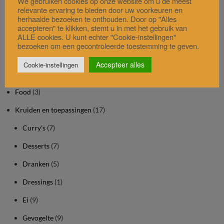
We gebruiken cookies op onze website om u de meest
relevante ervaring te bieden door uw voorkeuren en
herhaalde bezoeken te onthouden. Door op "Alles
Foodblog rubrieken
accepteren" te klikken, stemt u in met het gebruik van
ALLE cookies. U kunt echter "Cookie-instellingen"
bezoeken om een gecontroleerde toestemming te geven.
Alles over…
(8)
Accepteer alles
Cookie-instellingen
Bereidingswijzer
(6)
Food
(3)
Kruiden en toepassingen
(17)
Curry's
(7)
Desserts
(7)
Dranken
(5)
Dressings
(1)
Ei
(9)
Gevogelte
(9)