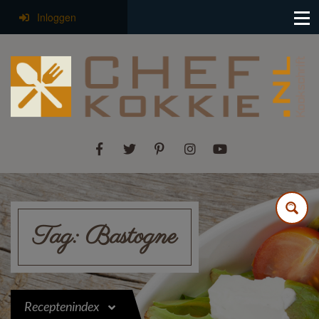
Inloggen
Tag:
Bastogne
Receptenindex