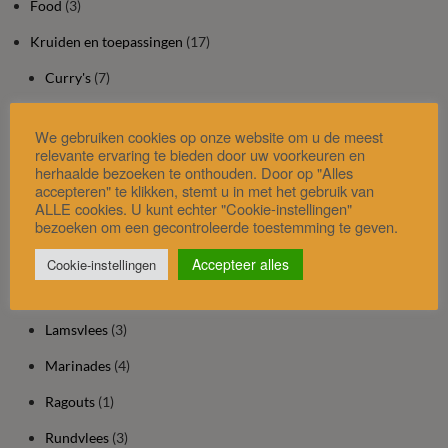
Food
(3)
Kruiden en toepassingen
(17)
Curry's
(7)
Desserts
(7)
We gebruiken cookies op onze website om u de meest
Dranken
(5)
relevante ervaring te bieden door uw voorkeuren en
herhaalde bezoeken te onthouden. Door op "Alles
Dressings
(1)
accepteren" te klikken, stemt u in met het gebruik van
ALLE cookies. U kunt echter "Cookie-instellingen"
Ei
(9)
bezoeken om een gecontroleerde toestemming te geven.
Gevogelte
(9)
Accepteer alles
Cookie-instellingen
Groentes
(14)
Lamsvlees
(3)
Marinades
(4)
Ragouts
(1)
Rundvlees
(3)